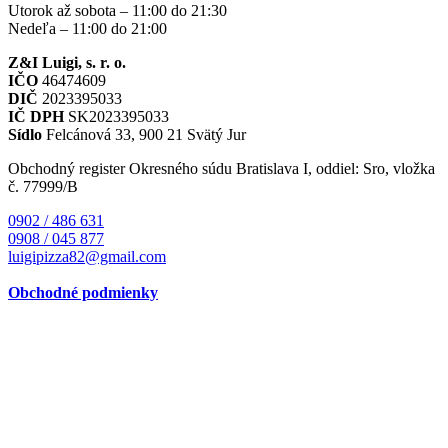
Utorok až sobota – 11:00 do 21:30
Nedeľa – 11:00 do 21:00
Z&I Luigi, s. r. o.
IČO
46474609
DIČ
2023395033
IČ DPH
SK2023395033
Sídlo
Felcánová 33, 900 21 Svätý Jur
Obchodný register Okresného súdu Bratislava I, oddiel: Sro, vložka
č. 77999/B
0902 / 486 631
0908 / 045 877
luigipizza82@gmail.com
Obchodné podmienky