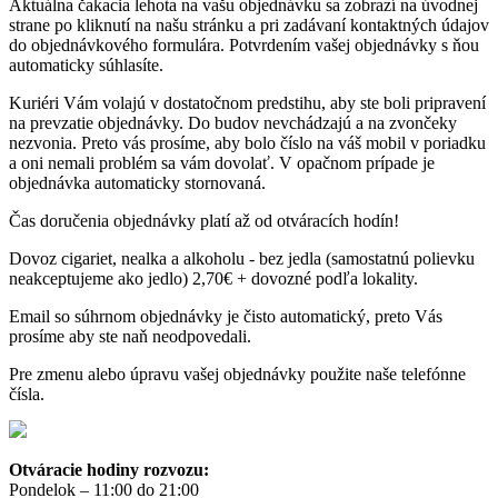
Aktuálna čakacia lehota na vašu objednávku sa zobrazí na úvodnej
strane po kliknutí na našu stránku a pri zadávaní kontaktných údajov
do objednávkového formulára. Potvrdením vašej objednávky s ňou
automaticky súhlasíte.
Kuriéri Vám volajú v dostatočnom predstihu, aby ste boli pripravení
na prevzatie objednávky. Do budov nevchádzajú a na zvončeky
nezvonia. Preto vás prosíme, aby bolo číslo na váš mobil v poriadku
a oni nemali problém sa vám dovolať. V opačnom prípade je
objednávka automaticky stornovaná.
Čas doručenia objednávky platí až od otváracích hodín!
Dovoz cigariet, nealka a alkoholu - bez jedla (samostatnú polievku
neakceptujeme ako jedlo) 2,70€ + dovozné podľa lokality.
Email so súhrnom objednávky je čisto automatický, preto Vás
prosíme aby ste naň neodpovedali.
Pre zmenu alebo úpravu vašej objednávky použite naše telefónne
čísla.
Otváracie hodiny rozvozu:
Pondelok – 11:00 do 21:00