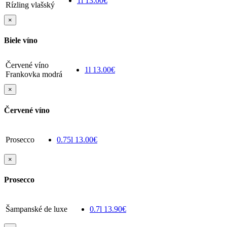
1l
13.00€
Rízling vlašský
×
Biele víno
Červené víno
1l
13.00€
Frankovka modrá
×
Červené víno
Prosecco
0.75l
13.00€
×
Prosecco
Šampanské de luxe
0.7l
13.90€