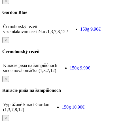
×
Gordon Blue
Černohorský rezeň
150g
9.90€
v zemiakovom cestíčku /1,3,7,8,12 /
×
Černohorský rezeň
Kuracie prsia na šampiňónoch
150g
9.90€
smotanová omáčka (1,3,7,12)
×
Kuracie prsia na šampiňónoch
Vyprážané kuraci Gordon
150g
10.90€
(1,3,7,8,12)
×