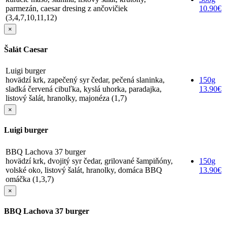
parmezán, caesar dresing z ančovičiek
10.90€
(3,4,7,10,11,12)
×
Šalát Caesar
Luigi burger
hovädzí krk, zapečený syr čedar, pečená slaninka,
150g
sladká červená cibuľka, kyslá uhorka, paradajka,
13.90€
listový šalát, hranolky, majonéza (1,7)
×
Luigi burger
BBQ Lachova 37 burger
hovädzí krk, dvojitý syr čedar, grilované šampiňóny,
150g
volské oko, listový šalát, hranolky, domáca BBQ
13.90€
omáčka (1,3,7)
×
BBQ Lachova 37 burger