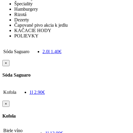
Špeciality
Hamburgery
Rizotá
Dezerty
Čapované pivo akcia k jedlu
KAČACIE HODY
POLIEVKY
Sóda Saguaro
2.0l
1.40€
×
Sóda Saguaro
Kofola
1l
2.90€
×
Kofola
Biele víno