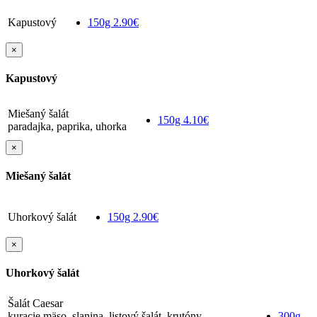
Kapustový
150g
2.90€
×
Kapustový
Miešaný šalát
150g
4.10€
paradajka, paprika, uhorka
×
Miešaný šalát
Uhorkový šalát
150g
2.90€
×
Uhorkový šalát
Šalát Caesar
kuracie mäso, slanina, listový šalát, krutóny,
300g