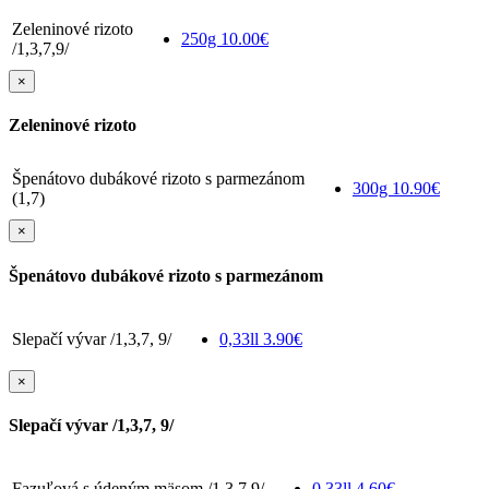
Zeleninové rizoto
250g
10.00€
/1,3,7,9/
×
Zeleninové rizoto
Špenátovo dubákové rizoto s parmezánom
300g
10.90€
(1,7)
×
Špenátovo dubákové rizoto s parmezánom
Slepačí vývar /1,3,7, 9/
0,33ll
3.90€
×
Slepačí vývar /1,3,7, 9/
Fazuľová s údeným mäsom /1,3,7,9/
0,33ll
4.60€