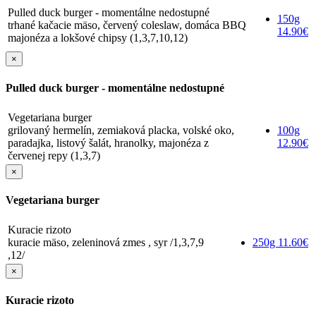
Pulled duck burger - momentálne nedostupné
150g
trhané kačacie mäso, červený coleslaw, domáca BBQ
14.90€
majonéza a lokšové chipsy (1,3,7,10,12)
×
Pulled duck burger - momentálne nedostupné
Vegetariana burger
grilovaný hermelín, zemiaková placka, volské oko,
100g
paradajka, listový šalát, hranolky, majonéza z
12.90€
červenej repy (1,3,7)
×
Vegetariana burger
Kuracie rizoto
kuracie mäso, zeleninová zmes , syr /1,3,7,9
250g
11.60€
,12/
×
Kuracie rizoto