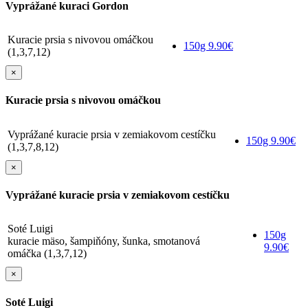
Vyprážané kuraci Gordon
Kuracie prsia s nivovou omáčkou
150g
9.90€
(1,3,7,12)
×
Kuracie prsia s nivovou omáčkou
Vyprážané kuracie prsia v zemiakovom cestíčku
150g
9.90€
(1,3,7,8,12)
×
Vyprážané kuracie prsia v zemiakovom cestíčku
Soté Luigi
150g
kuracie mäso, šampiňóny, šunka, smotanová
9.90€
omáčka (1,3,7,12)
×
Soté Luigi