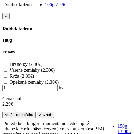
Doblok koleno
100g
2.29€
×
Doblok koleno
100g
Prílohy
Hranolky
(2.30€)
Varené zemiaky
(2.30€)
Ryža
(2.30€)
Opekané zemiaky
(2.30€)
ks
Cena spolu:
2.29€
Zavrieť
Pulled duck burger - momentálne nedostupné
150g
trhané kačacie mäso, červený coleslaw, domáca BBQ
13.90€