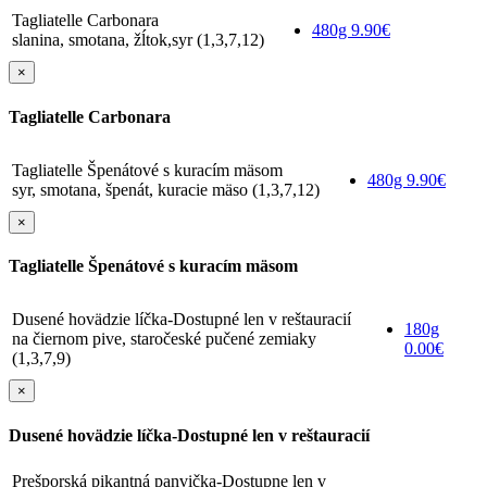
Tagliatelle Carbonara
480g
9.90€
slanina, smotana, žĺtok,syr (1,3,7,12)
×
Tagliatelle Carbonara
Tagliatelle Špenátové s kuracím mäsom
480g
9.90€
syr, smotana, špenát, kuracie mäso (1,3,7,12)
×
Tagliatelle Špenátové s kuracím mäsom
Dusené hovädzie líčka-Dostupné len v reštauracií
180g
na čiernom pive, staročeské pučené zemiaky
0.00€
(1,3,7,9)
×
Dusené hovädzie líčka-Dostupné len v reštauracií
Prešporská pikantná panvička-Dostupne len v