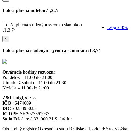
Lokša plnená nutelou /1,3,7/
Lokša plnená s udeným syrom a slaninkou
120g
2.45€
/1,3,7/
×
Lokša plnená s udeným syrom a slaninkou /1,3,7/
Otváracie hodiny rozvozu:
Pondelok – 11:00 do 21:00
Utorok až sobota – 11:00 do 21:30
Nedeľa – 11:00 do 21:00
Z&I Luigi, s. r. o.
IČO
46474609
DIČ
2023395033
IČ DPH
SK2023395033
Sídlo
Felcánová 33, 900 21 Svätý Jur
Obchodný register Okresného súdu Bratislava I, oddiel: Sro, vložka