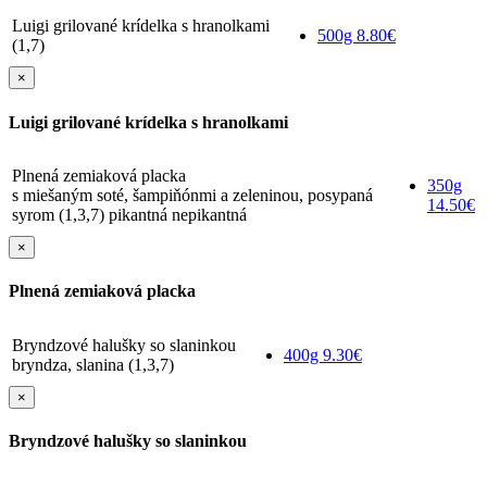
Luigi grilované krídelka s hranolkami
500g
8.80€
(1,7)
×
Luigi grilované krídelka s hranolkami
Plnená zemiaková placka
350g
s miešaným soté, šampiňónmi a zeleninou, posypaná
14.50€
syrom (1,3,7) pikantná nepikantná
×
Plnená zemiaková placka
Bryndzové halušky so slaninkou
400g
9.30€
bryndza, slanina (1,3,7)
×
Bryndzové halušky so slaninkou