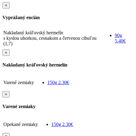
×
Vyprážaný encián
Nakladaný kráľovský hermelín
90g
s kyslou uhorkou, cesnakom a červenou cibuľou
5.40€
(1,7)
×
Nakladaný kráľovský hermelín
Varené zemiaky
150g
2.30€
×
Varené zemiaky
Opekané zemiaky
150g
2.30€