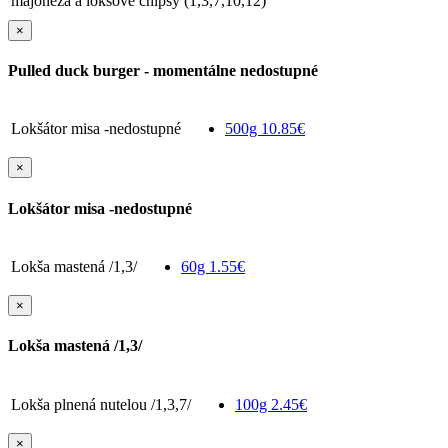
majonéza a lokšové chipsy (1,3,7,10,12)
×
Pulled duck burger - momentálne nedostupné
Lokšátor misa -nedostupné
500g
10.85€
×
Lokšátor misa -nedostupné
Lokša mastená /1,3/
60g
1.55€
×
Lokša mastená /1,3/
Lokša plnená nutelou /1,3,7/
100g
2.45€
×