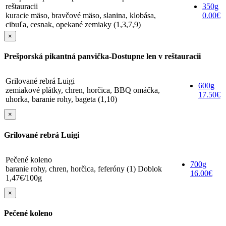
reštauracii
350g
kuracie mäso, bravčové mäso, slanina, klobása,
0.00€
cibuľa, cesnak, opekané zemiaky (1,3,7,9)
×
Prešporská pikantná panvička-Dostupne len v reštauracii
Grilované rebrá Luigi
600g
zemiakové plátky, chren, horčica, BBQ omáčka,
17.50€
uhorka, baranie rohy, bageta (1,10)
×
Grilované rebrá Luigi
Pečené koleno
700g
baranie rohy, chren, horčica, feferóny (1) Doblok
16.00€
1,47€/100g
×
Pečené koleno