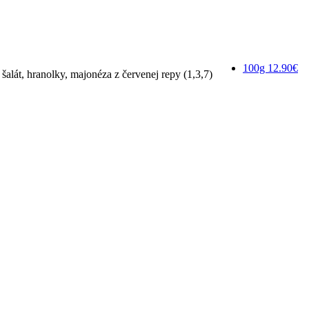
100g
12.90€
šalát, hranolky, majonéza z červenej repy (1,3,7)