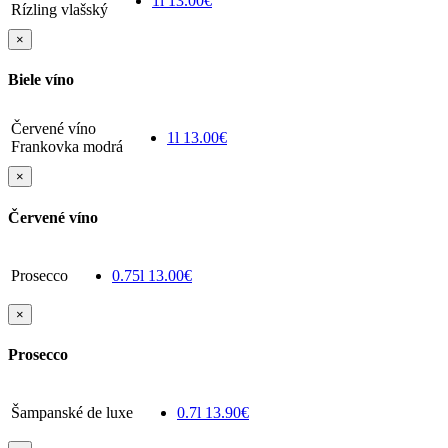
1l
13.00€
Rízling vlašský
×
Biele víno
Červené víno
1l
13.00€
Frankovka modrá
×
Červené víno
Prosecco
0.75l
13.00€
×
Prosecco
Šampanské de luxe
0.7l
13.90€