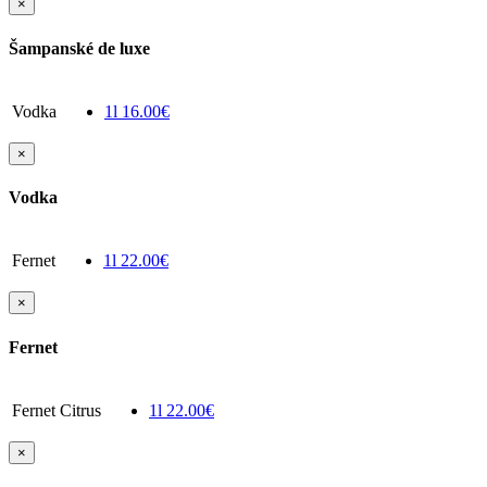
×
Šampanské de luxe
Vodka
1l
16.00€
×
Vodka
Fernet
1l
22.00€
×
Fernet
Fernet Citrus
1l
22.00€
×