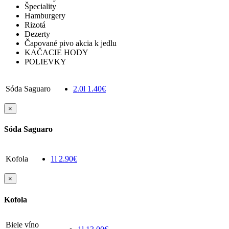
Špeciality
Hamburgery
Rizotá
Dezerty
Čapované pivo akcia k jedlu
KAČACIE HODY
POLIEVKY
Sóda Saguaro
2.0l
1.40€
×
Sóda Saguaro
Kofola
1l
2.90€
×
Kofola
Biele víno