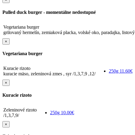
Pulled duck burger - momentálne nedostupné
Vegetariana burger
grilovaný hermelín, zemiaková placka, volské oko, paradajka, listový 
×
Vegetariana burger
Kuracie rizoto
250g
11.60€
kuracie mäso, zeleninová zmes , syr /1,3,7,9 ,12/
×
Kuracie rizoto
Zeleninové rizoto
250g
10.00€
/1,3,7,9/
×