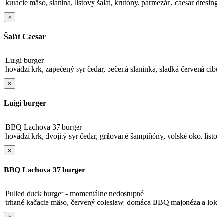
kuracie mäso, slanina, listový šalát, krutóny, parmezán, caesar dresin
×
Šalát Caesar
Luigi burger
hovädzí krk, zapečený syr čedar, pečená slaninka, sladká červená cibu
×
Luigi burger
BBQ Lachova 37 burger
hovädzí krk, dvojitý syr čedar, grilované šampiňóny, volské oko, li
×
BBQ Lachova 37 burger
Pulled duck burger - momentálne nedostupné
trhané kačacie mäso, červený coleslaw, domáca BBQ majonéza a lokš
×