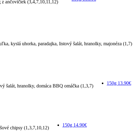
g z ančovičiek (3,4,7,10,11,12)
ľka, kyslá uhorka, paradajka, listový šalát, hranolky, majonéza (1,7)
150g
13.90€
stový šalát, hranolky, domáca BBQ omáčka (1,3,7)
150g
14.90€
ové chipsy (1,3,7,10,12)