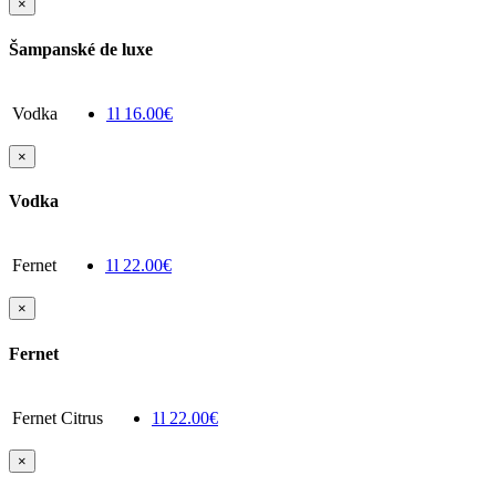
×
Šampanské de luxe
Vodka
1l
16.00€
×
Vodka
Fernet
1l
22.00€
×
Fernet
Fernet Citrus
1l
22.00€
×