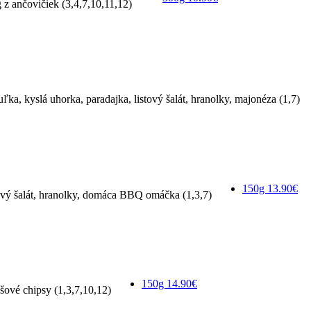
g z ančovičiek (3,4,7,10,11,12)
ľka, kyslá uhorka, paradajka, listový šalát, hranolky, majonéza (1,7)
150g
13.90€
stový šalát, hranolky, domáca BBQ omáčka (1,3,7)
150g
14.90€
ové chipsy (1,3,7,10,12)