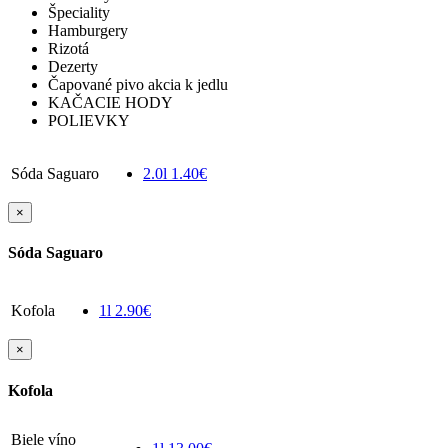
Špeciality
Hamburgery
Rizotá
Dezerty
Čapované pivo akcia k jedlu
KAČACIE HODY
POLIEVKY
Sóda Saguaro
2.0l
1.40€
×
Sóda Saguaro
Kofola
1l
2.90€
×
Kofola
Biele víno