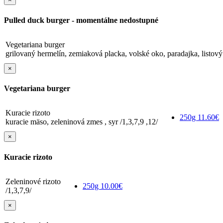
Pulled duck burger - momentálne nedostupné
Vegetariana burger
grilovaný hermelín, zemiaková placka, volské oko, paradajka, listový 
×
Vegetariana burger
Kuracie rizoto
250g
11.60€
kuracie mäso, zeleninová zmes , syr /1,3,7,9 ,12/
×
Kuracie rizoto
Zeleninové rizoto
250g
10.00€
/1,3,7,9/
×