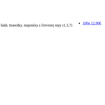
100g
12.90€
šalát, hranolky, majonéza z červenej repy (1,3,7)