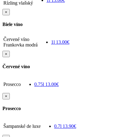
1l
13.00€
Rízling vlašský
×
Biele víno
Červené víno
1l
13.00€
Frankovka modrá
×
Červené víno
Prosecco
0.75l
13.00€
×
Prosecco
Šampanské de luxe
0.7l
13.90€