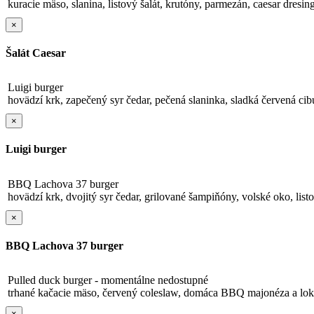
kuracie mäso, slanina, listový šalát, krutóny, parmezán, caesar dresin
×
Šalát Caesar
Luigi burger
hovädzí krk, zapečený syr čedar, pečená slaninka, sladká červená cibu
×
Luigi burger
BBQ Lachova 37 burger
hovädzí krk, dvojitý syr čedar, grilované šampiňóny, volské oko, li
×
BBQ Lachova 37 burger
Pulled duck burger - momentálne nedostupné
trhané kačacie mäso, červený coleslaw, domáca BBQ majonéza a lokš
×