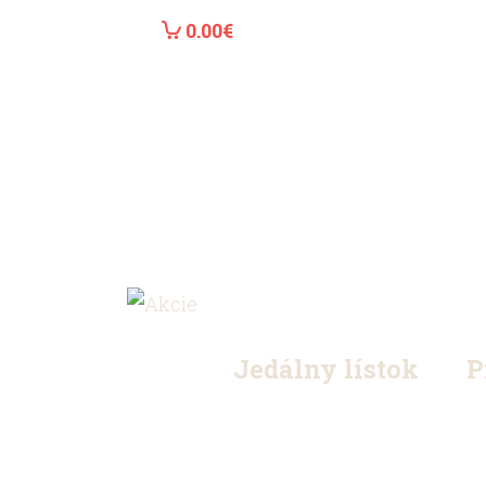
0.00€
Jedálny lístok
P