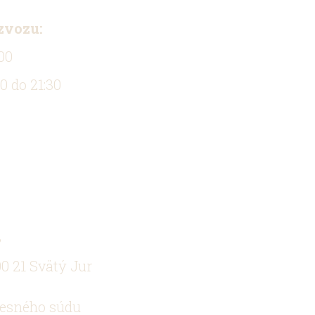
zvozu:
00
0 do 21:30
3
0 21 Svätý Jur
resného súdu