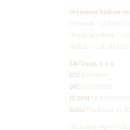
Otváracie hodiny ro
Pondelok – 11:00 do 21:
Utorok až sobota – 11:0
Nedeľa – 11:00 do 21:00
Z&I Luigi, s. r. o.
IČO
46474609
DIČ
2023395033
IČ DPH
SK202339503
Sídlo
Felcánová 33, 90
Obchodný register Ok