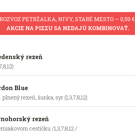
ROZVOZ PETRŽALKA, NIVY, STARÉ MESTO — 0,50 €
AKCIE NA PIZZU SA NEDAJÚ KOMBINOVAŤ.
edenský rezeň
,7,8,12)
rdon Blue
 plnený rezeň, šunka, syr (1,3,7,8,12)
rnohorský rezeň
emiakovom cestíčku /1,3,7,8,12 /