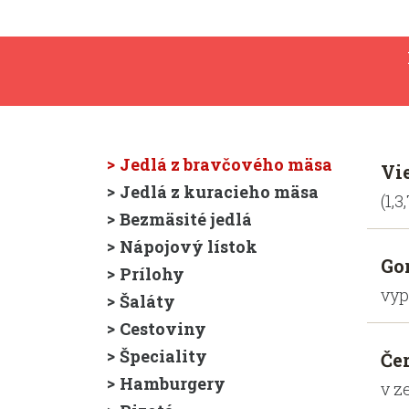
Jedlá z bravčového mäsa
Vi
Jedlá z kuracieho mäsa
(1,3
Bezmäsité jedlá
Nápojový lístok
Go
Prílohy
vyp.
Šaláty
Cestoviny
Špeciality
Če
Hamburgery
v z